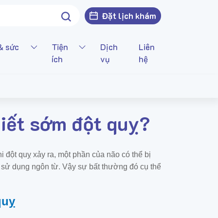
Đặt lịch khám
& sức
Tiện
Dịch
Liên
ích
vụ
hệ
biết sớm đột quỵ?
 đột quỵ xảy ra, một phần của não có thể bị
à sử dụng ngôn từ. Vậy sự bất thường đó cụ thể
quỵ