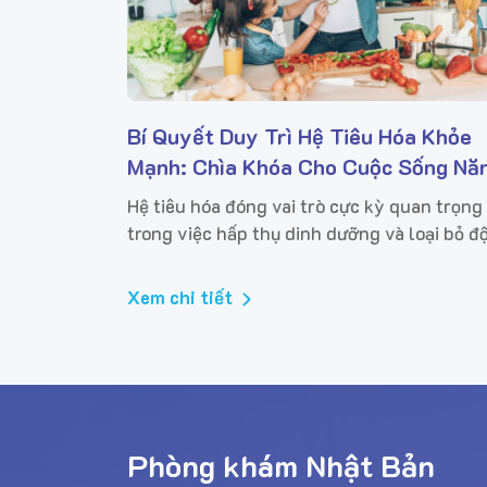
Bí Quyết Duy Trì Hệ Tiêu Hóa Khỏe
Mạnh: Chìa Khóa Cho Cuộc Sống Nă
Động
Hệ tiêu hóa đóng vai trò cực kỳ quan trọng
trong việc hấp thụ dinh dưỡng và loại bỏ đ
tố ra khỏi cơ thể. Một hệ tiêu hóa khỏe mạ
không chỉ giúp bạn cảm thấy nhẹ nhàng,...
Xem chi tiết
Phòng khám Nhật Bản