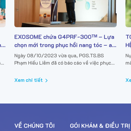
EXOSOME chứa G4PRF-300ᵀᴹ – Lựa
T
ng
chọn mới trong phục hồi nang tóc – an
H
toàn và hiệu quả
Ngày 08/10/2023 vừa qua, PGS.TS.BS
Nụ
ộc
Phạm Hiếu Liêm đã có báo cáo về việc phục
mà
nh
hồi nang tóc, cải thiện tóc khỏe mạnh bằng
sứ
cách kích hoạt sự phát triển của tế bào nang
Dư
Xem chi tiết
Xe
tóc thông qua con đường...
VỀ CHÚNG TÔI
GÓI KHÁM & ĐIỀU TRỊ