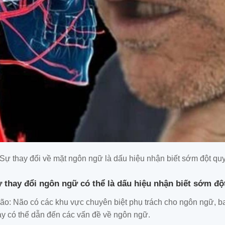
Sự thay đổi về mặt ngôn ngữ là dấu hiệu nhận biết sớm đột qu
ự thay đổi ngôn ngữ có thể là dấu hiệu nhận biết sớm độ
ão: Não có các khu vực chuyên biệt phụ trách cho ngôn ngữ, 
 có thể dẫn đến các vấn đề về ngôn ngữ.