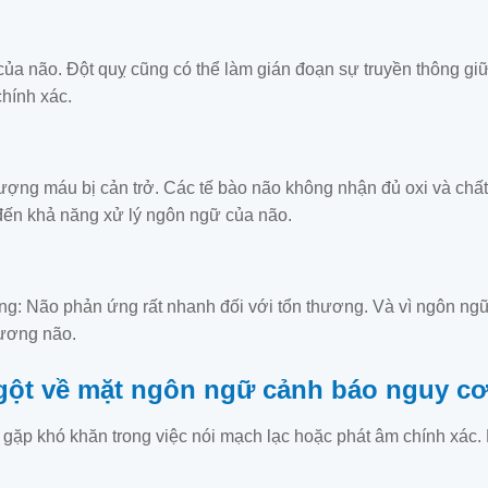
của não. Đột quỵ cũng có thể làm gián đoạn sự truyền thông gi
chính xác.
 lượng máu bị cản trở. Các tế bào não không nhận đủ oxi và ch
đến khả năng xử lý ngôn ngữ của não.
g: Não phản ứng rất nhanh đối với tổn thương. Và vì ngôn ngữ 
hương não.
ngột về mặt ngôn ngữ cảnh báo nguy cơ
 gặp khó khăn trong việc nói mạch lạc hoặc phát âm chính xác. 