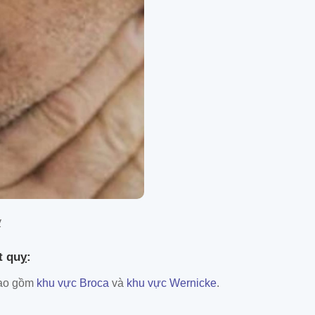
ỵ
t quỵ:
bao gồm
khu vực Broca
và
khu vực Wernicke
.