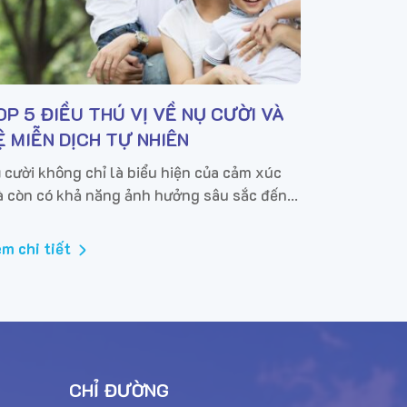
OP 5 ĐIỀU THÚ VỊ VỀ NỤ CƯỜI VÀ
Ệ MIỄN DỊCH TỰ NHIÊN
 cười không chỉ là biểu hiện của cảm xúc
 còn có khả năng ảnh hưởng sâu sắc đến
c khỏe thể chất, đặc biệt là hệ miễn dịch.
ới đây là 5 điều bạn có thể chưa...
m chi tiết
CHỈ ĐƯỜNG