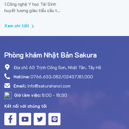
thân PRP
1.Công nghệ Y học Tái Sinh
huyết tương giàu tiểu cầu tự
thân PRP Công nghệ Y học
Tái Sinh – Huyết tương giàu
Xem chi tiết
tiểu cầu (Platelet Rich
Plasma) được ứng dụng trong
điều trị trực tiếp các bệnh...
Phòng khám Nhật Bản Sakura
Địa chỉ: 65 Trịnh Công Sơn, Nhật Tân, Tây Hồ
Hotline:
0766.633.082/02437.181.000
Email:
info@sakurahanoi.com
Giờ làm việc:
8:00 - 18:30
Kết nối với chúng tôi