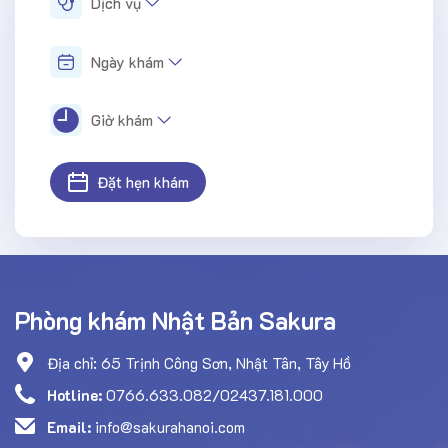
Dịch vụ
Ngày khám
Giờ khám
Đặt hẹn khám
Phòng khám Nhật Bản Sakura
Địa chỉ: 65 Trịnh Công Sơn, Nhật Tân, Tây Hồ
Hotline:
0766.633.082/02437.181.000
Email:
info@sakurahanoi.com