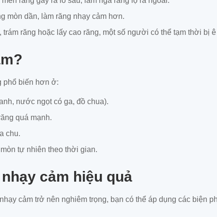
en răng gây ra lỗ sâu, làm ngà răng lộ ra ngoài.
ng mòn dần, làm răng nhạy cảm hơn.
, trám răng hoặc lấy cao răng, một số người có thể tạm thời bị ê
cảm?
g phổ biến hơn ở:
anh, nước ngọt có ga, đồ chua).
 răng quá mạnh.
a chu.
 mòn tự nhiên theo thời gian.
 nhạy cảm hiệu quả
 nhạy cảm trở nên nghiêm trọng, bạn có thể áp dụng các biện p