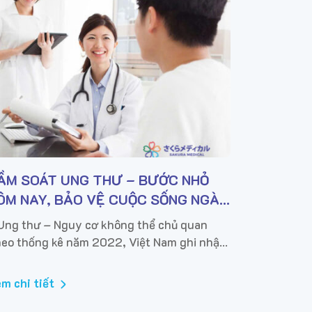
ẦM SOÁT UNG THƯ – BƯỚC NHỎ
ÔM NAY, BẢO VỆ CUỘC SỐNG NGÀY
AI
 Ung thư – Nguy cơ không thể chủ quan
eo thống kê năm 2022, Việt Nam ghi nhận
oảng 180.400 ca ung thư mới và hơn
0.000 ca tử vong do ung thư. Đáng lo ngại,
m chi tiết
 đến...