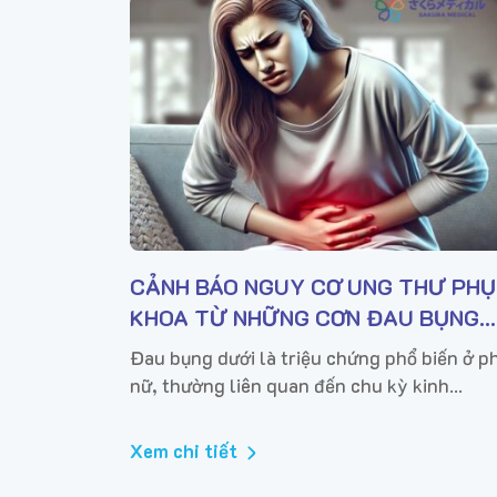
CẢNH BÁO NGUY CƠ UNG THƯ PHỤ
KHOA TỪ NHỮNG CƠN ĐAU BỤNG
DƯỚI
Đau bụng dưới là triệu chứng phổ biến ở p
nữ, thường liên quan đến chu kỳ kinh
nguyệt, rối loạn tiêu hóa hoặc viêm nhiễm
nhẹ. Tuy nhiên, nếu cơn đau kéo dài, tái di
Xem chi tiết
nhiều lần và...