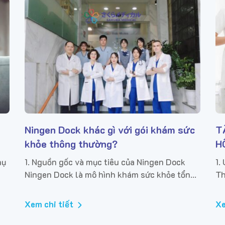
Ningen Dock khác gì với gói khám sức
T
khỏe thông thường?
H
M
hụ
1. Nguồn gốc và mục tiêu của Ningen Dock
1.
Ningen Dock là mô hình khám sức khỏe tổng
Th
quát toàn diện theo chuẩn Nhật Bản, xuất
kh
ễn
hiện lần đầu từ năm 1954 tại Bệnh viện Quốc
12
Xem chi tiết
Xe
gia Tokyo. Mô...
có