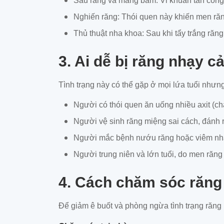
Sâu răng và mảng bám: Vi khuẩn tấn công m
Nghiến răng: Thói quen này khiến men ră
Thủ thuật nha khoa: Sau khi tẩy trắng răng
3. Ai dễ bị răng nhạy 
Tình trạng này có thể gặp ở mọi lứa tuổi nhưn
Người có thói quen ăn uống nhiều axit (ch
Người vệ sinh răng miệng sai cách, đánh
Người mắc bệnh nướu răng hoặc viêm nh
Người trung niên và lớn tuổi, do men răng
4. Cách chăm sóc răng
Để giảm ê buốt và phòng ngừa tình trạng răng