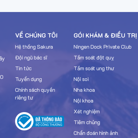
VỀ CHÚNG TÔI
GÓI KHÁM & ĐIỀU TRỊ
Hệ thống Sakura
Ningen Dock Private Club
Đội ngũ bác sĩ
Tầm soát đột quỵ
Tây
Tin tức
Tầm soát ung thư
00
Tuyển dụng
Nội soi
Chính sách quyền
Nha khoa
riêng tư
Nội khoa
Xét nghiệm
Tiêm chủng
Chẩn đoán hình ảnh