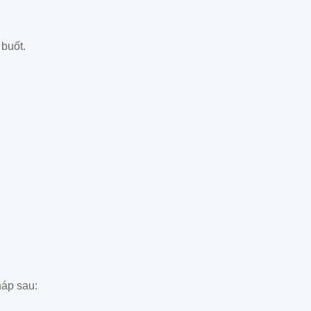
 buốt.
háp sau: