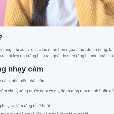
?
hi răng tiếp xúc với các tác nhân bên ngoài như: đồ ăn nóng, lạ
 ra khi lớp ngà răng bị lộ ra ngoài do men răng bị mòn hoặc nướ
ng nhạy cảm
y cảm, phổ biến nhất gồm:
hẩm chua, uống nước ngọt có ga, đánh răng quá mạnh hoặc dù
bị lộ ra, làm răng dễ ê buốt.