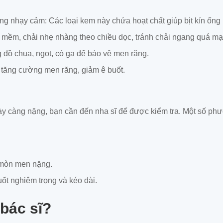
g nhạy cảm: Các loại kem này chứa hoạt chất giúp bịt kín ống 
 mềm, chải nhẹ nhàng theo chiều dọc, tránh chải ngang quá mạ
đồ chua, ngọt, có ga để bảo vệ men răng.
 tăng cường men răng, giảm ê buốt.
ày càng nặng, bạn cần đến nha sĩ để được kiểm tra. Một số phư
 mòn men nặng.
uốt nghiêm trọng và kéo dài.
 bác sĩ?