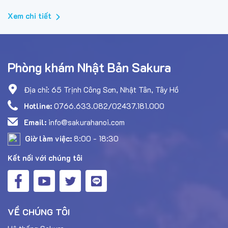
trọng của sức khỏe và mong
Xem chi tiết
muốn nâng cao ý thức của mọi
người trong việc chủ động
bảo...
Phòng khám Nhật Bản Sakura
Địa chỉ: 65 Trịnh Công Sơn, Nhật Tân, Tây Hồ
Hotline:
0766.633.082/02437.181.000
Email:
info@sakurahanoi.com
Giờ làm việc:
8:00 - 18:30
Kết nối với chúng tôi
VỀ CHÚNG TÔI